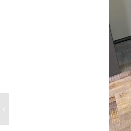
Dali Epicon 2 matt weiß
inkl. Ständer