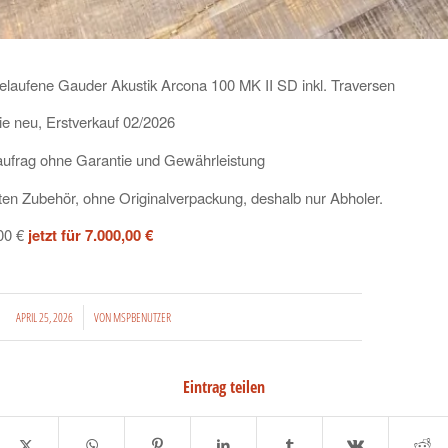
elaufene Gauder Akustik Arcona 100 MK II SD inkl. Traversen
ie neu, Erstverkauf 02/2026
ufrag ohne Garantie und Gewährleistung
ten Zubehör, ohne Originalverpackung, deshalb nur Abholer.
,00 €
jetzt für 7.000,00 €
/
APRIL 25, 2026
VON
MSPBENUTZER
Eintrag teilen