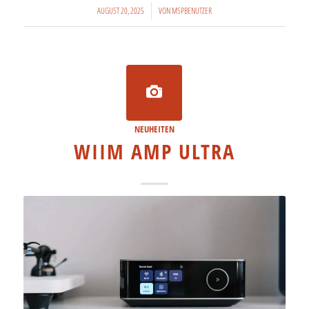
/
AUGUST 20, 2025
VON
MSPBENUTZER
NEUHEITEN
WIIM AMP ULTRA