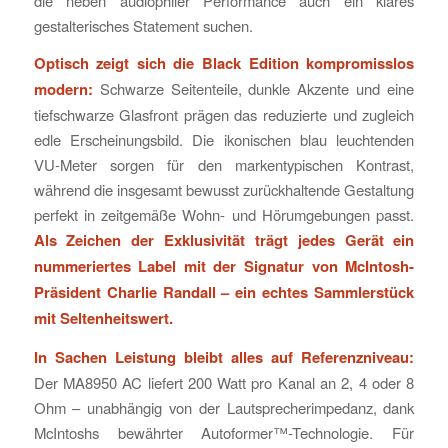
die neben audiophiler Performance auch ein klares
gestalterisches Statement suchen.
Optisch zeigt sich die Black Edition kompromisslos
modern:
Schwarze Seitenteile, dunkle Akzente und eine
tiefschwarze Glasfront prägen das reduzierte und zugleich
edle Erscheinungsbild. Die ikonischen blau leuchtenden
VU-Meter sorgen für den markentypischen Kontrast,
während die insgesamt bewusst zurückhaltende Gestaltung
perfekt in zeitgemäße Wohn- und Hörumgebungen passt.
Als Zeichen der Exklusivität trägt jedes Gerät ein
nummeriertes Label mit der Signatur von McIntosh-
Präsident Charlie Randall – ein echtes Sammlerstück
mit Seltenheitswert.
In Sachen Leistung bleibt alles auf Referenzniveau:
Der MA8950 AC liefert 200 Watt pro Kanal an 2, 4 oder 8
Ohm – unabhängig von der Lautsprecherimpedanz, dank
McIntoshs bewährter Autoformer™-Technologie. Für