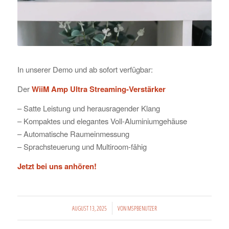
In unserer Demo und ab sofort verfügbar:
Der
WiiM Amp Ultra Streaming-Verstärker
– Satte Leistung und herausragender Klang
– Kompaktes und elegantes Voll-Aluminiumgehäuse
– Automatische Raumeinmessung
– Sprachsteuerung und Multiroom-fähig
Jetzt bei uns anhören!
/
AUGUST 13, 2025
VON
MSPBENUTZER