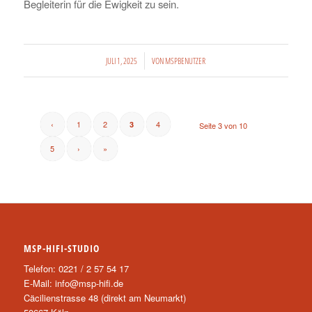
Begleiterin für die Ewigkeit zu sein.
/
JULI 1, 2025
VON
MSPBENUTZER
‹
1
2
4
3
Seite 3 von 10
5
›
»
MSP-HIFI-STUDIO
Telefon: 0221 / 2 57 54 17
E-Mail:
info@msp-hifi.de
Cäcilienstrasse 48 (direkt am Neumarkt)