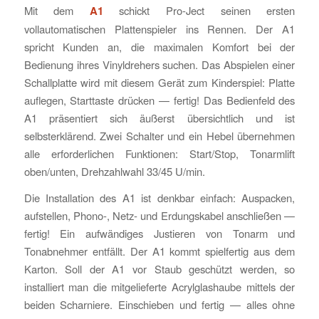
Mit dem
A1
schickt Pro-Ject seinen ersten
vollautomatischen Plattenspieler ins Rennen. Der A1
spricht Kunden an, die maximalen Komfort bei der
Bedienung ihres Vinyldrehers suchen. Das Abspielen einer
Schallplatte wird mit diesem Gerät zum Kinderspiel: Platte
auflegen, Starttaste drücken — fertig! Das Bedienfeld des
A1 präsentiert sich äußerst übersichtlich und ist
selbsterklärend. Zwei Schalter und ein Hebel übernehmen
alle erforderlichen Funktionen: Start/Stop, Tonarmlift
oben/unten, Drehzahlwahl 33/45 U/min.
Die Installation des A1 ist denkbar einfach: Auspacken,
aufstellen, Phono-, Netz- und Erdungskabel anschließen —
fertig! Ein aufwändiges Justieren von Tonarm und
Tonabnehmer entfällt. Der A1 kommt spielfertig aus dem
Karton. Soll der A1 vor Staub geschützt werden, so
installiert man die mitgelieferte Acrylglashaube mittels der
beiden Scharniere. Einschieben und fertig — alles ohne