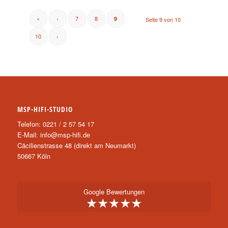
«
‹
7
8
9
Seite 9 von 10
10
›
MSP-HIFI-STUDIO
Telefon: 0221 / 2 57 54 17
E-Mail:
info@msp-hifi.de
Cäcilienstrasse 48 (direkt am Neumarkt)
50667 Köln
Google Bewertungen
★★★★★