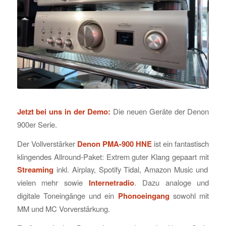
Jetzt bei uns in der Demo:
Die neuen Geräte der Denon
900er Serie.
Der Vollverstärker
Denon PMA-900 HNE
ist ein fantastisch
klingendes Allround-Paket: Extrem guter Klang gepaart mit
Streaming
inkl. Airplay, Spotify Tidal, Amazon Music und
vielen mehr sowie
Internetradio
. Dazu analoge und
digitale Toneingänge und ein
Phonoeingang
sowohl mit
MM und MC Vorverstärkung.