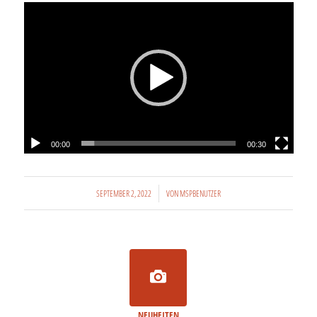
00:00
00:30
/
SEPTEMBER 2, 2022
VON
MSPBENUTZER
NEUHEITEN