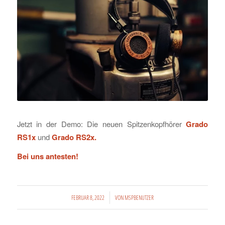
Jetzt in der Demo: Die neuen Spitzenkopfhörer
Grado
RS1x
und
Grado RS2x.
Bei uns antesten!
/
FEBRUAR 8, 2022
VON
MSPBENUTZER