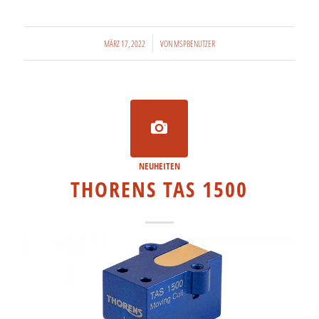
/
MÄRZ 17, 2022
VON
MSPBENUTZER
NEUHEITEN
THORENS TAS 1500