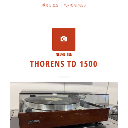
/
MÄRZ 12, 2022
VON
MSPBENUTZER
NEUHEITEN
THORENS TD 1500