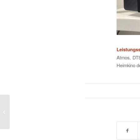
Leistungss
Atmos, DTS
Heimkino de
NAD C399