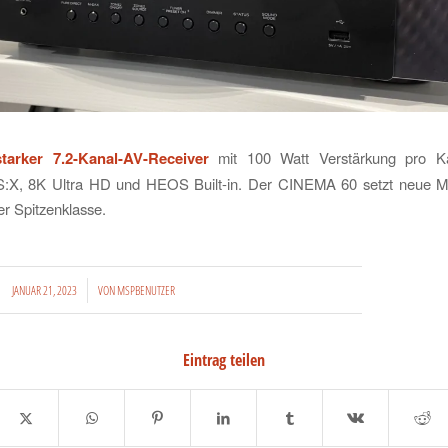
tarker 7.2-Kanal-AV-Receiver
mit 100 Watt Verstärkung pro K
:X, 8K Ultra HD und HEOS Built-in. Der CINEMA 60 setzt neue M
r Spitzenklasse.
/
JANUAR 21, 2023
VON
MSPBENUTZER
Eintrag teilen